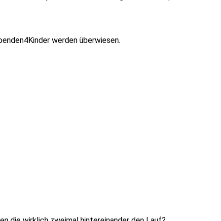
Spenden4Kinder werden überwiesen.
n die wirklich zweimal hintereinander den Lauf?