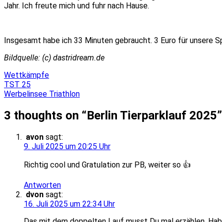
Jahr. Ich freute mich und fuhr nach Hause.
Insgesamt habe ich 33 Minuten gebraucht. 3 Euro für unsere 
Bildquelle: (c) dastridream.de
Wettkämpfe
Beitragsnavigation
TST 25
Werbelinsee Triathlon
3 thoughts on “
Berlin Tierparklauf 2025
”
avon
sagt:
9. Juli 2025 um 20:25 Uhr
Richtig cool und Gratulation zur PB, weiter so 👍
Antworten
dvon
sagt:
16. Juli 2025 um 22:34 Uhr
Das mit dem doppelten Lauf musst Du mal erzählen. Habe