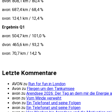
dvon: 808,1 km / 80,4 %
avon: 687,4 km / 68,4 %
svon: 124,1 km / 12,4 %
Ergebnis Q1
avon: 504,7 km / 101,0 %
dvon: 465,6 km / 93,2 %
svon: 70,7 km / 14,2 %
Letzte Kommentare
AVON
zu
Run for fun in London
Avon
zu
Fliegen um den Tankumsee
avon
zu
Arendsee 2026: Der Tag an dem mir die Energie 
avon
zu
Vom Winde verweht
dvon
zu
Ein Telefonat und seine Folgen
avon
zu
Ein Telefonat und seine Folgen