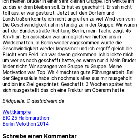
ich meinen Bruder in einer sehr kleinen Gruppe. Ich winkte ihn
zu das er dran bleiben soll. Er hat es geschafft. Er sah nicht
toll aus, er war gestürzt. Jetzt auf den Dörfern und
Landstraßen konnte ich nicht angreifen zu viel Wind von vorn.
Die Geschwindigkeit nahm ständig zu in der Gruppe: Wir waren
auf der Bundesstraße Richtung Berlin, mein Tacho zeigt 45
Km/h an. Ein ausreißen war unmöglich wir hielten uns in
Windschatten. In Berlin wieder angekommen wurde die
Geschwindigkeit wieder langsamer und ich ergriff gleich die
Flucht vom Feld. Ich war davon gekommen. Ich blickte mich
um wer es noch geschafft hatte, es waren nur 4. Mein Bruder
leider nicht. Wir sprangen von Gruppe zu Gruppe. Meine
Motivation war Top. Wir 4 machten gute Führungsarbeit. Bei
der Siegessäule habe ich nochmals alles aus mir rausgeholt
und bin ins Ziel gesprintet. Geschafft. 3 Wochen später hat
sich rausgestellt das ich eine Fraktur am Oberarm hatte.
Bildquelle: © dastridream.de
Wettkämpfe
Beitragsnavigation
BIG 25 Halbmarathon
Berlin Velothon 2014
Schreibe einen Kommentar