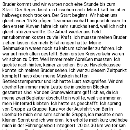
Bruder kommt und wir warten noch eine Stunde bis zum
Start. Der Regen lässt ein bisschen nach. Mir ist kalt bin aber
halbwegs noch trocken. Der Start beginnt. Wir haben uns
gleich einer 15 Köpfigen Teammannschaft angeschlossen. In
den ersten Kurven fahre ich sehr zurückhaltend, weil ich nicht
gleich stürzen wollte. Die Arbeit wieder ans Feld
ranzukommen kostet zu viel Kraft. Ich musste meinen Bruder
ziehen lassen der mehr Erfahrungen hatte. Meine
Beinmuskeln waren noch zu kalt um schneller zu fahren. Ich
war auf mich allein gestellt. Beim ersten Kreisverkehr waren
wir schon zu Dritt. Weil immer mehr Abreißen mussten. Ich
guckte nach hinten, keiner zu sehen. Bis zu Havelchaussee
konnte ich meinen Bruder sehen. Ich war zu diesem Zeitpunkt
komplett nass aber meine Muskeln hatten
Betriebstemperatur und ich hatte Lust anzugreifen. Wir drei
überholten immer mehr Leute die in anderen Blöcken
gestartet sind. Vor den Grunewaldturm griff ich an, da ich
meine zwei Begleiter abschütteln wollte, weil sie immer an
mein Hinterrad klebten. Ich hatte es geschafft. Ich sprang
von Gruppe zu Gruppe. Kurz vor der Ausfahrt von Berlin
überholte mich eine sehr schnelle Gruppe, ich machte einen
kleinen Sprint und ich war dran. Ich erholte mich kurz und habe
mich in der Führungsarbeit integriert. 20 bis 30 km weiter sah