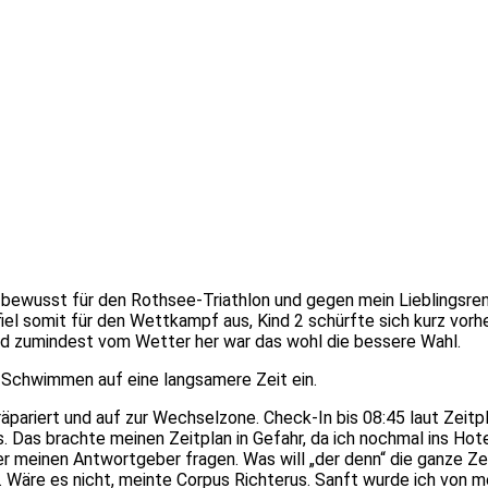
ch bewusst für den Rothsee-Triathlon und gegen mein Lieblingsr
l somit für den Wettkampf aus, Kind 2 schürfte sich kurz vorher
und zumindest vom Wetter her war das wohl die bessere Wahl.
 Schwimmen auf eine langsamere Zeit ein.
pariert und auf zur Wechselzone. Check-In bis 08:45 laut Zeitp
. Das brachte meinen Zeitplan in Gefahr, da ich nochmal ins Hot
ter meinen Antwortgeber fragen. Was will „der denn“ die ganze Z
e. Wäre es nicht, meinte Corpus Richterus. Sanft wurde ich von