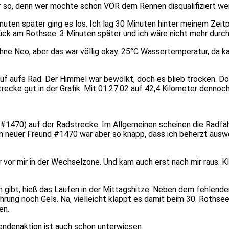
 so, denn wer möchte schon VOR dem Rennen disqualifiziert we
ten später ging es los. Ich lag 30 Minuten hinter meinem Zeitpl
rück am Rothsee. 3 Minuten später und ich wäre nicht mehr du
Ohne Neo, aber das war völlig okay. 25°C Wassertemperatur, da 
uf aufs Rad. Der Himmel war bewölkt, doch es blieb trocken. Doc
recke gut in der Grafik. Mit 01:27:02 auf 42,4 Kilometer dennoc
1470) auf der Radstrecke. Im Allgemeinen scheinen die Radfahre
 neuer Freund #1470 war aber so knapp, dass ich beherzt auswe
r vor mir in der Wechselzone. Und kam auch erst nach mir raus.
gibt, hieß das Laufen in der Mittagshitze. Neben dem fehlende
ung noch Gels. Na, vielleicht klappt es damit beim 30. Rothsee 
en.
endenaktion ist auch schon unterwiesen.