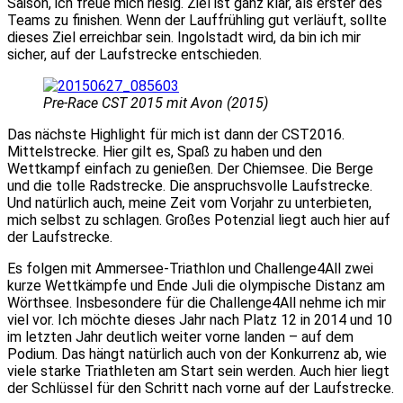
Saison, ich freue mich riesig. Ziel ist ganz klar, als erster des
Teams zu finishen. Wenn der Lauffrühling gut verläuft, sollte
dieses Ziel erreichbar sein. Ingolstadt wird, da bin ich mir
sicher, auf der Laufstrecke entschieden.
Pre-Race CST 2015 mit Avon (2015)
Das nächste Highlight für mich ist dann der CST2016.
Mittelstrecke. Hier gilt es, Spaß zu haben und den
Wettkampf einfach zu genießen. Der Chiemsee. Die Berge
und die tolle Radstrecke. Die anspruchsvolle Laufstrecke.
Und natürlich auch, meine Zeit vom Vorjahr zu unterbieten,
mich selbst zu schlagen. Großes Potenzial liegt auch hier auf
der Laufstrecke.
Es folgen mit Ammersee-Triathlon und Challenge4All zwei
kurze Wettkämpfe und Ende Juli die olympische Distanz am
Wörthsee. Insbesondere für die Challenge4All nehme ich mir
viel vor. Ich möchte dieses Jahr nach Platz 12 in 2014 und 10
im letzten Jahr deutlich weiter vorne landen – auf dem
Podium. Das hängt natürlich auch von der Konkurrenz ab, wie
viele starke Triathleten am Start sein werden. Auch hier liegt
der Schlüssel für den Schritt nach vorne auf der Laufstrecke.