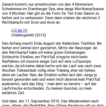
Danach kommt, nur unterbrochen von den 4 Kilometern
Schwimmen im Starnberger See, eine lange Wettkampfpause
von 4 Wochen. Hier gilt es die Form für Teil 4 der Saison zu
halten und zu verbessern. Denn dann stehen die nächsten 3
Wettkämpfe mit Svon und Avon an.
Challenge4All (2015)
Den Anfang macht Ende August der Kallinchen-Triathlon. Bin
bisher erst einmal dort gestartet, Mitte der Neunziger. An
den Wettkampf habe ich keine guten Erinnerungen.
Schlechte Straßen, ein Plattfuß stoppte mich beim
Radfahren, ich musste einige Zeit auf eine Luftpumpe
warten, da ich keine dabei hatte und der Lauf war, nach zwei
Wochen Türkeiurlaub völlig ohne Training, eher ein Gehen,
denn ein Laufen. Nun, die Straßen sollen laut den Jungs ja
besser geworden sein und wenn mich diesmal kein Plattfuß
ausbremst, wird das Ding – man ahnt es bereits – auf der
Laufstrecke entschieden. Zu meinen Gunsten, so mein
erklärtes Ziel.
Und dann. Am 11. September 2016. Das Wiedersehen nach
zwei Jahren: der BerlinMan. Eine offene Rechnung gilt es dort