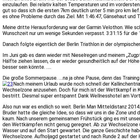
einzulaufen. Bei relativ kalten Temperaturen und im vordersten
gut so dass ich die ersten 7km deutlich unter 5 min pro km lie
es ohne Probleme durch das Ziel. Mit 1:46:47, Gänsehaut und T
Meine dritte Herausforderung war der Garmin Velothon. Wie sch
Wunschzeit nur um wenige Sekunden verpasst. 3:31:15 für die 
Danach folgte eigentlich der Berlin Triathlon in der olympisch
Im Juni gab es dann wieder mit Nieselregen und meinem „Zugpf
Hälfte ziehen lassen, da er wieder gesundheitlich auf der Höh
besser sein könnte. …..
Die große Sommerpause. ….na ja ohne Pause, denn das Training 
Nach meinem Urlaub wurde noch schnell der Kallinchentriat
Wechselzone anzusehen. Doch für mich ist der Wettkampf in Ka
bestritt. Diesmal super entspannt Dank Wellnesshotel am Vorta
Also nun war es endlich so weit. Berlin Man Mitteldistanz 20
Bruder hatte die gleiche Idee, so dass wir uns in die Zone u
kaum. Nach unserem gemeinsamen Frühstück ging es mit unsere
den Wettkämpfen nicht genug geregnet. Ab zur Wechselzone und
Wasser und auf den Start gewartet. Die ganze Geschichte habe 
Wechselzone. Aufholjagd gestartet und nach Runde 2 auf der H