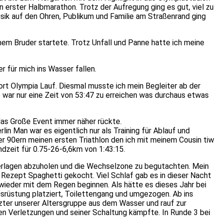
n erster Halbmarathon. Trotz der Aufregung ging es gut, viel zu
usik auf den Ohren, Publikum und Familie am Straßenrand ging
nem Bruder startete. Trotz Unfall und Panne hatte ich meine
r für mich ins Wasser fallen.
ort Olympia Lauf. Diesmal musste ich mein Begleiter ab der
 war nur eine Zeit von 53:47 zu erreichen was durchaus etwas
 das Große Event immer näher rückte.
in Man war es eigentlich nur als Training für Ablauf und
r 90ern meinen ersten Triathlon den ich mit meinem Cousin tiw
dzeit für 0.75-26-6,6km von 1:43:15.
terlagen abzuholen und die Wechselzone zu begutachten. Mein
Rezept Spaghetti gekocht. Viel Schlaf gab es in dieser Nacht
ieder mit dem Regen beginnen. Als hätte es dieses Jahr bei
srüstung platziert, Toilettengang und umgezogen. Ab ins
tzter unserer Altersgruppe aus dem Wasser und rauf zur
en Verletzungen und seiner Schaltung kämpfte. In Runde 3 bei