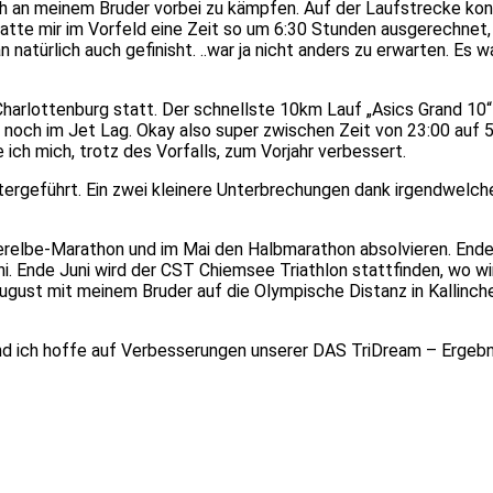
ch an meinem Bruder vorbei zu kämpfen. Auf der Laufstrecke ko
 Hatte mir im Vorfeld eine Zeit so um 6:30 Stunden ausgerechnet
natürlich auch gefinisht. ..war ja nicht anders zu erwarten. Es 
Charlottenburg statt. Der schnellste 10km Lauf „Asics Grand 10“
r noch im Jet Lag. Okay also super zwischen Zeit von 23:00 auf
 ich mich, trotz des Vorfalls, zum Vorjahr verbessert.
tergeführt. Ein zwei kleinere Unterbrechungen dank irgendwelche
erelbe-Marathon und im Mai den Halbmarathon absolvieren. End
ni. Ende Juni wird der CST Chiemsee Triathlon stattfinden, wo 
ugust mit meinem Bruder auf die Olympische Distanz in Kallinche
d ich hoffe auf Verbesserungen unserer DAS TriDream – Ergebn