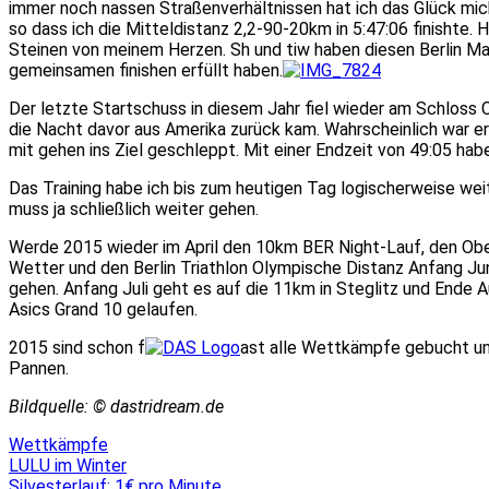
immer noch nassen Straßenverhältnissen hat ich das Glück mi
so dass ich die Mitteldistanz 2,2-90-20km in 5:47:06 finishte.
Steinen von meinem Herzen. Sh und tiw haben diesen Berlin Man 
gemeinsamen finishen erfüllt haben.
Der letzte Startschuss in diesem Jahr fiel wieder am Schloss 
die Nacht davor aus Amerika zurück kam. Wahrscheinlich war e
mit gehen ins Ziel geschleppt. Mit einer Endzeit von 49:05 habe
Das Training habe ich bis zum heutigen Tag logischerweise wei
muss ja schließlich weiter gehen.
Werde 2015 wieder im April den 10km BER Night-Lauf, den Ob
Wetter und den Berlin Triathlon Olympische Distanz Anfang Ju
gehen. Anfang Juli geht es auf die 11km in Steglitz und Ende A
Asics Grand 10 gelaufen.
2015 sind schon f
ast alle Wettkämpfe gebucht un
Pannen.
Bildquelle: © dastridream.de
Wettkämpfe
Beitragsnavigation
LULU im Winter
Silvesterlauf: 1€ pro Minute