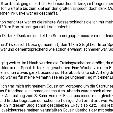
 Startblock ging es auf die Halbmarathondistanz, im Übrigen mei
f. Ich wartete bis zum Ziel auf den großen Einbruch doch dank M
ränen inklusive war es geschafft.
on berichtet war es die reinste Wasserschlacht die ich mit mei
120km Bootsfahrt gar nicht so schlecht.
en Distanz. Dank meiner fetten Sommergrippe musste dieser leide
erd“ (was nicht böse gemeint ist) den 11km Steglitzer Inter Sp
e war und dementsprechend wie schon erwähnt, schneller war. So
ging weiter. Im Urlaub wurden die Trainingseinheiten erhöht, da
hlon in der Sprintdistanz eingeschoben. Eine Woche vor dem Berl
llinchen etwas ganz besonderes. Hier absolvierte ich Anfang de
g war es für meine Verhältnisse ein gelungener Tag mit einer En
14. Ich traf mich mit meinem Cousin am Vorabend um die Startun
nd das Strandbad zusammen anschauten. Abends wurde nach altem 
r Ausrüstung zum S-Bahn. Aus der Bahn raus musste es gleich w
 Bruder begrüßen der schon seit einiger Zeit am Start war. Au
ich in diesem Blog schon geschrieben. Okay also kurz. ….als le
avelchaussee meinen verunfallten Cousin überholt der mit sein