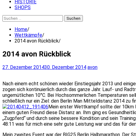
HISTORIE
SHOPS
Suchen
nach:
Home
Wettkämpfe
2014 avon Rückblick
2014 avon Rückblick
27. Dezember 2014
30. Dezember 2014
avon
Nach einem echt schönen wieder Einstiegsjahr 2013 und einige
zogen sich kontinuierlich durch das ganze Jahr. Lauf- und Rad
ungemütlichen 10°C.
Bei Hochsommerlichen Temperaturen selbst 
schließlich nur ein Ziel: den Berlin Man Mitteldistanz 2014 zu fi
Mein erster Wettkampf sollte der 10km La
einem guten Freund diese Distanz an. Ihm ging es Gesundheitlic
„Zugpferd“ und durch seine bessere Kondition und sein Training
48:11 was für mich eine sehr gute Leistung war und das für d
Mein zweites Event war der BIG25 Berlin Halbmarathon. Der Sta