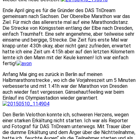
Ende April ging es für die Gründer des DAS TriDream
gemeinsam nach Sachsen. Der Oberelbe Marathon war das
Ziel. Für mich das allererste mal auf eine Marathondistanz.
Die Strecke von Königsstein entlang der Elbe nach Dresden,
einfach Traumhaft. Eine sehr angenehme, aber teilweise sehr
einsame und bergige, Strecke. Die Zeit fürs erste Mal war
knapp unter 4:30h okay, aber nicht ganz zufrieden, erwartet
hatte ich eine Zeit um 4:15h aber auf den letzten Kilometern
lernte ich den Mann mit der Keule kennen! Ich war einfach
fertig!
Anfang Mai ging es zurück in Berlin auf meinen
Halbmarathonstrecke , wo ich die Vorjahreszeit um 5 Minuten
verbesserte und mit 1:41h war der Marathon von Dresden
auch wieder fast vergessen. Gänsehautfeeling war beim
Einlauf ins Olympiastadion wieder garantiert.
Den Berlin Velothon konnte ich, schweren Herzens, wegen
einer starken Erkältung nicht starten. Ich war als Reporter
und Fotograf für DAS TriDream unterwegs. Mit Trauer über
die dumme Erkältung und dem Ärger über die Nichtteilnahme,
hatte ich „feuchte Augen“ als die Teilnehmer starten und als