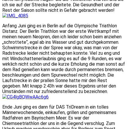
ich sie auf der Strecke begleitete. Die Gesundheit und der
Rest der Saison sollte nicht in Gefahr gebracht werden!
Anfang Juni ging es in Berlin auf die Olympische Triathlon
Distanz. Der Berlin Triathlon war der erste Wettkampf mit
meinen neuern Neopren, den ich leider schon beim anziehen
„schrottete“, egal ab ins Wasser und gut durchgekommen.
Schwimmstrecke in der Spree war okay, was man von der
Radstrecke leider nicht behaupten konnte. Viel zu eng und
mit Windschattenerlaubnis ging es auf die 9 Runden, es war
wirklich nicht schön und die kurze Erholung die man sonst auf
dem Rad genießen kann wurde durch permanentes bremsen,
beschleunigen und dem Spurwechsel nicht möglich. Die
Laufstrecke in der prallen Sonne hatte mir den Rest
gegeben. Mit knapp 2:43h war dieses Ergebnis unter den
Umständen mit nur zufriedenstellend zu bezeichnen.
Ende Juni ging es dann für DAS TriDream in ein tolles
Männerwochenende, einkaufen, grillen und gemeinsames
Radfahren am Bayrischem Meer. Es war der
Chiemseetriathlon der uns in die Gegend verschlug. Zum
Urlaub machen wunderschön aber für Berliner zum Sport