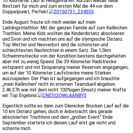
10 Kilometer Lauf in Heiligenhafen. Kurzum wieder neue
Bestzeit für mich und zum ersten Mal die 44 vor dem
Doppelpunkt, Perfekt.
Ende August freute ich mich wieder auf mein
Lieblingstriathlon. Mit der ganzen Familie auf zum Kallinchen
Triathlon. Meine Kids wollten die Kinderdistanz absolvieren
und Svon und ich machten uns auf die olympische Distanz.
Top Wetter und Neoverbot sind die schönsten und
schlechtesten Nachrichten in einem Satz. Die 1,5km
Schwimmstrecke von der Kondition bestens durchgehalten
aber mit zu wenig Speed. Die 39 Kilometer Radstrecke
entspannt und mit Einsparrung meiner Reserven angegangen,
um auf der 10 Kilometer Laufstrecke meine Stärken
auszuspielen. Der Plan ist aufgegangen und ich brauchte
„mein Kallinchen“ nicht im internen Teamduell abgeben.
2:46:27h war mit dem nicht 100%igen Einsatz meiner Kräfte
ein Top Ergebnis.
Eigentlich sollte es dann zum Glienicker Brücken Lauf auf die
10 km Distanz gehen, doch in Anbetracht des gerade
absolvierten Triathlons und dem „großen Event“ Ende
September startete ich diesen Lauf erst gar nicht und
schonte mich.