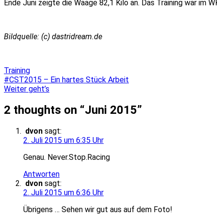
Ende Juni zeigte die Waage 82,1 Kilo an.
Das Training war im W
Bildquelle: (c) dastridream.de
Training
Beitragsnavigation
#CST2015 – Ein hartes Stück Arbeit
Weiter geht’s
2 thoughts on “
Juni 2015
”
dvon
sagt:
2. Juli 2015 um 6:35 Uhr
Genau. Never.Stop.Racing
Antworten
dvon
sagt:
2. Juli 2015 um 6:36 Uhr
Übrigens … Sehen wir gut aus auf dem Foto!