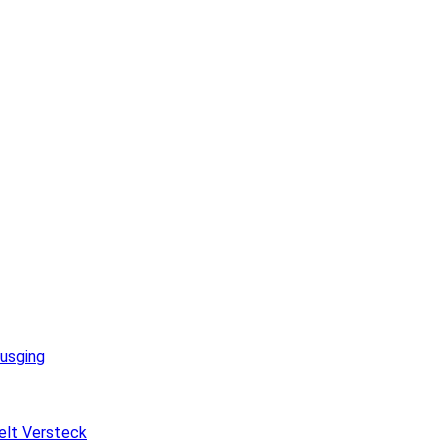
ausging
elt Versteck