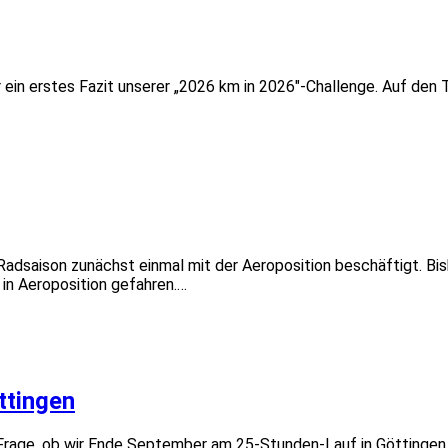
r ein erstes Fazit unserer „2026 km in 2026″-Challenge. Auf den 
Radsaison zunächst einmal mit der Aeroposition beschäftigt. Bi
 in Aeroposition gefahren.…
ttingen
e Frage, ob wir Ende September am 25-Stunden-Lauf in Göttingen 