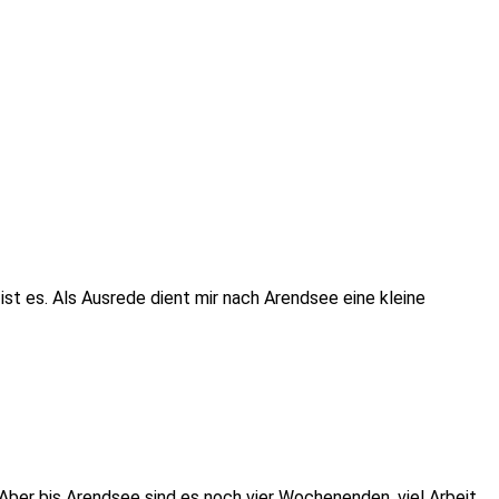
ist es. Als Ausrede dient mir nach Arendsee eine kleine
Aber bis Arendsee sind es noch vier Wochenenden, viel Arbeit