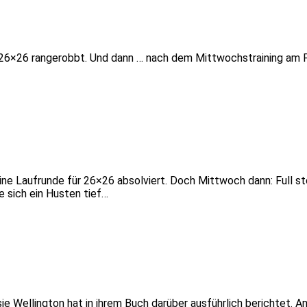
n 26×26 rangerobbt. Und dann … nach dem Mittwochstraining am P
 Laufrunde für 26×26 absolviert. Doch Mittwoch dann: Full stop.
 sich ein Husten tief…
e Wellington hat in ihrem Buch darüber ausführlich berichtet. A