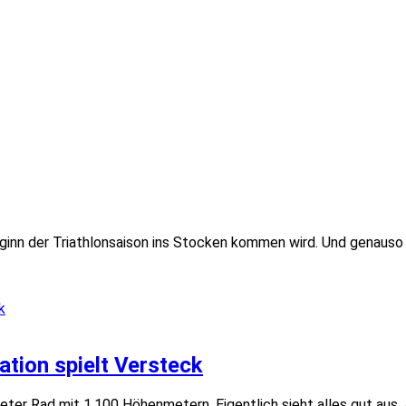
eginn der Triathlonsaison ins Stocken kommen wird. Und genauso 
tion spielt Versteck
ter Rad mit 1.100 Höhenmetern. Eigentlich sieht alles gut aus. 