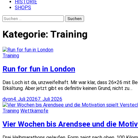
HISTORIE
SHOPS
Suchen
nach:
Kategorie:
Training
Training
Run for fun in London
Das Loch ist da, unzweifelhaft. Mir war klar, dass 26×26 mit B
Erkältung. Aber jetzt gibt es definitiv keinen Grund, nicht zu…
dvon
4. Juli 2026
7. Juli 2026
Training
Wettkämpfe
Vier Wochen bis Arendsee und die Motiva
Drei Halbmarathons gelaufen. Form zeigt nach oben. 100 Kilome