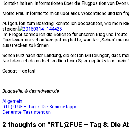
Kontakt halten, Informationen über die Flugposition von Dvon 
Meine Frau Informierte mich über alles Wesentliche und ich fing
Aufgerufen zum Boarding, konnte ich beobachten, wie mein Rad 
steigen.
Im Flieger schrieb ich die Berichte für unseren Blog und freut
Fuerteventura schon Verspätung hatte, war das „Sehen“ meiner 
ausstrecken zu können.
Schon kurz nach der Landung, die ersten Mittelungen, dass me
Nachdem ich dann doch endlich beim Sperrgepäckstand mein R
Gesagt – getan!
Bildquelle: © dastridream.de
Allgemein
Beitragsnavigation
RTL@FUE – Tag 7: Die Königsetappe
Der erste Test steht an
2 thoughts on “
RTL@FUE – Tag 8: Die A