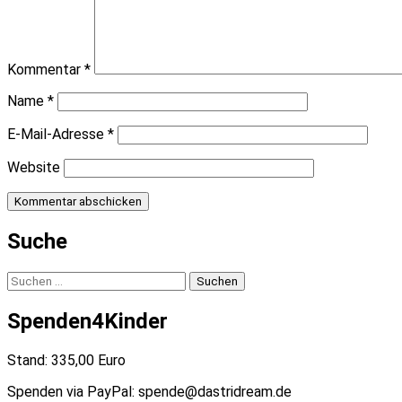
Kommentar
*
Name
*
E-Mail-Adresse
*
Website
Suche
Suchen
nach:
Spenden4Kinder
Stand: 335,00 Euro
Spenden via PayPal: spende@dastridream.de