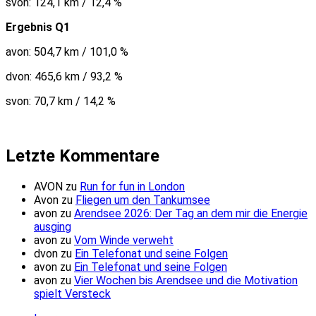
svon: 124,1 km / 12,4 %
Ergebnis Q1
avon: 504,7 km / 101,0 %
dvon: 465,6 km / 93,2 %
svon: 70,7 km / 14,2 %
Letzte Kommentare
AVON
zu
Run for fun in London
Avon
zu
Fliegen um den Tankumsee
avon
zu
Arendsee 2026: Der Tag an dem mir die Energie
ausging
avon
zu
Vom Winde verweht
dvon
zu
Ein Telefonat und seine Folgen
avon
zu
Ein Telefonat und seine Folgen
avon
zu
Vier Wochen bis Arendsee und die Motivation
spielt Versteck