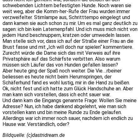
schwebenden Lichtern befestigten Hunde. Noch waren sie
weit weg, aber die Komm-her-Rufe der Frau wurden immer
verzweifelter. Stirnlampe aus, Schritttempo eingelegt und
dann kamen sie auch schon zu mir. Um es mal ganz deutlich zu
sagen: ich bin kein Laternenpfahl. Und ich muss mich nicht von
jedem Hund beschnuppern, kratzen oder umwedeln lassen.
Man stelle sich vor, dass ich auf der Straße einer Frau an die
Brust fasse und mit „Ich will doch nur spielen“ kommentiere.
Zurecht würde die Dame sich das mit Verweis auf ihre
Privatsphäre auf das Schärfste verbitten. Also warum
müssen sich Läufer das von Hunden gefallen lassen?
Aber heute ging der Spaß noch weiter. Die Vie….rbeiner
beliessen es heute nicht beim Herumspringen, der
Schäferhund fand es wohl lustig, mir in die Hand zu beißen.
Ok, nicht fest und ich hatte zum Glück Handschuhe an. Aber
man kann sich vorstellen, dass ich echt sauer war.
Und dann kam die Eingangs genannte Frage: Wollen Sie meine
Adresse? Nun, ich habe dankend abgelehnt, wie man sich
vorstellen kann und bin meine Runde zu Ende gelaufen.
Allerdings war ich immer noch sauer, nachdem ich endlich zu
Hause war. Verständlich, oder?
Bildquelle: (c)dastridream.de