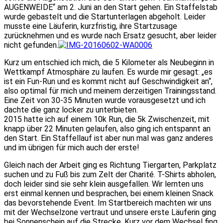
AUGENWEIDE“ am 2. Juni an den Start gehen. Ein Staffelstab
wurde gebastelt und die Startunterlagen abgeholt. Leider
musste eine Läuferin, kurzfristig, ihre Startzusage
zurücknehmen und es wurde nach Ersatz gesucht, aber leider
nicht gefunden.
Kurz um entschied ich mich, die 5 Kilometer als Neubeginn in
Wettkampf Atmosphäre zu laufen. Es wurde mir gesagt: „es
ist ein Fun-Run und es kommt nicht auf Geschwindigkeit an“,
also optimal für mich und meinem derzeitigen Trainingsstand.
Eine Zeit von 30-35 Minuten wurde vorausgesetzt und ich
dachte die ganz locker zu unterbieten.
2015 hatte ich auf einem 10k Run, die 5k Zwischenzeit, mit
knapp über 22 Minuten gelaufen, also ging ich entspannt an
den Start. Ein Staffellauf ist aber nun mal was ganz anderes
und im übrigen für mich auch der erste!
Gleich nach der Arbeit ging es Richtung Tiergarten, Parkplatz
suchen und zu Fuß bis zum Zelt der Charité. T-Shirts abholen,
doch leider sind sie sehr klein ausgefallen. Wir lernten uns
erst einmal kennen und besprachen, bei einem kleinen Snack
das bevorstehende Event. Im Startbereich machten wir uns
mit der Wechselzone vertraut und unsere erste Läuferin ging
bei Sonnenschein auf die Strecke. Kurz vor dem Wechsel fing