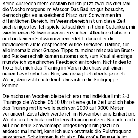
Keine Ausreden mehr, deshalb bin ich jetzt zwei bis drei Mal
die Woche morgens im Wasser. Das Bad ist gut besucht,
dennoch gibt es ausreichend Platz zum Schwimmen im
öffentlichen Bereich. Im Vereinsbereich ist um diese Zeit
auch einiges los. Ich spiele tatsächlich mit dem Gedanken, mir
wieder einen Schwimmverein zu suchen. Allerdings habe ich
noch in keinem Schwimmverein erlebt, dass über die
individuellen Ziele gesprochen wurde. Gleiches Training, für
alle innerhalb einer Gruppe. Tipps zu meiner miserablen Brust-
und Rückentechnik kamen automatisch, zum Kraul allerdings
musste ich spezifisches Feedback einfordern. Nichts desto
trotz hat mich das Training im Verein durchaus auf einen
neuen Level gehoben. Nun, wie gesagt ich überlege noch.
Wenn, dann achte ich drauf, dass ich in die Frühgruppe
komme.
Die nächsten Wochen bleibe ich erst mal individuell mit 2-3
Trainings die Woche. 06:30 Uhr ist eine gute Zeit und ich habe
das Training mittlerweile auch von 2000 auf 3000 Meter
verlängert. Zusätzlich werde ich im November eine Einheit pro
Woche als Technik- und Intervalltraining nutzen. Nachdem ich
auf eine neue Schwimmapp umgestiegen bin (dazu ein
anderes mal mehr), kann ich auch erstmals die Pulsfrequenz
auswerten. Schwimmen läuft also. Die große Baustelle ist