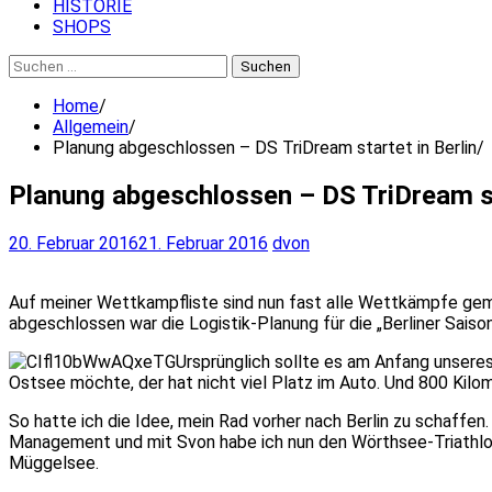
HISTORIE
SHOPS
Suchen
nach:
Home
Allgemein
Planung abgeschlossen – DS TriDream startet in Berlin
Planung abgeschlossen – DS TriDream st
20. Februar 2016
21. Februar 2016
dvon
Auf meiner Wettkampfliste sind nun fast alle Wettkämpfe gemeld
abgeschlossen war die Logistik-Planung für die „Berliner Saiso
Ursprünglich sollte es am Anfang unseres
Ostsee möchte, der hat nicht viel Platz im Auto. Und 800 Kil
So hatte ich die Idee, mein Rad vorher nach Berlin zu schaffen.
Management und mit Svon habe ich nun den Wörthsee-Triathlon 
Müggelsee.