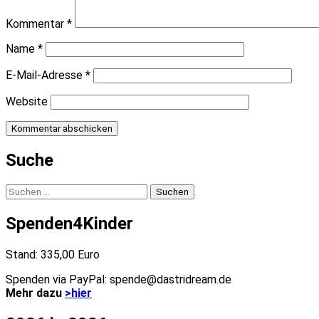
Kommentar
*
Name
*
E-Mail-Adresse
*
Website
Suche
Suchen
nach:
Spenden4Kinder
Stand: 335,00 Euro
Spenden via PayPal: spende@dastridream.de
Mehr dazu
>hier