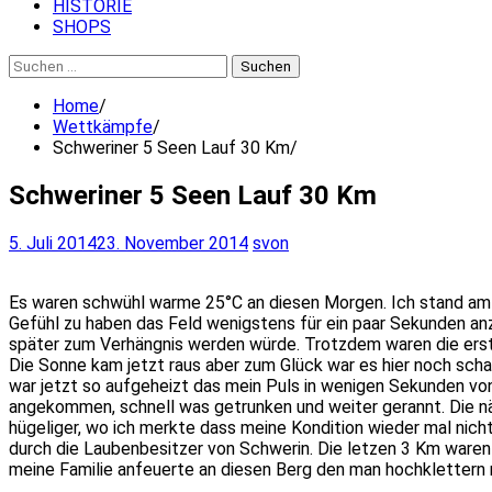
HISTORIE
SHOPS
Suchen
nach:
Home
Wettkämpfe
Schweriner 5 Seen Lauf 30 Km
Schweriner 5 Seen Lauf 30 Km
5. Juli 2014
23. November 2014
svon
Es waren schwühl warme 25°C an diesen Morgen. Ich stand am S
Gefühl zu haben das Feld wenigstens für ein paar Sekunden an
später zum Verhängnis werden würde. Trotzdem waren die ers
Die Sonne kam jetzt raus aber zum Glück war es hier noch scha
war jetzt so aufgeheizt das mein Puls in wenigen Sekunden vo
angekommen, schnell was getrunken und weiter gerannt. Die n
hügeliger, wo ich merkte dass meine Kondition wieder mal nich
durch die Laubenbesitzer von Schwerin. Die letzen 3 Km waren
meine Familie anfeuerte an diesen Berg den man hochklettern m