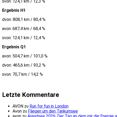
svon: 124,1 km / 12,3 %
Ergebnis H1
dvon: 808,1 km / 80,4 %
avon: 687,4 km / 68,4 %
svon: 124,1 km / 12,4 %
Ergebnis Q1
avon: 504,7 km / 101,0 %
dvon: 465,6 km / 93,2 %
svon: 70,7 km / 14,2 %
Letzte Kommentare
AVON
zu
Run for fun in London
Avon
zu
Fliegen um den Tankumsee
avon
zu
Arendsee 2026: Der Tag an dem mir die Energie 