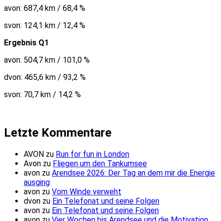
avon: 687,4 km / 68,4 %
svon: 124,1 km / 12,4 %
Ergebnis Q1
avon: 504,7 km / 101,0 %
dvon: 465,6 km / 93,2 %
svon: 70,7 km / 14,2 %
Letzte Kommentare
AVON
zu
Run for fun in London
Avon
zu
Fliegen um den Tankumsee
avon
zu
Arendsee 2026: Der Tag an dem mir die Energie
ausging
avon
zu
Vom Winde verweht
dvon
zu
Ein Telefonat und seine Folgen
avon
zu
Ein Telefonat und seine Folgen
avon
zu
Vier Wochen bis Arendsee und die Motivation