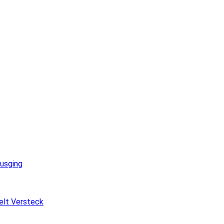
ausging
elt Versteck