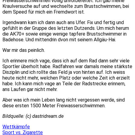
Freiwasserschwimmen völlig unvorbereitet. Ich gab meine
Kraulversuche auf und wechselte zum Brustschwimmen, bei
dem Speed für mich ein Fremdwort ist.
Irgendwann kam ich dann auch ans Ufer. Fix und fertig und
gefühlt in der Gruppe des letzten Dutzends. Um mich herum
die AK70+ sowie einige wenige tapfere Brustschwimmer in
Badehose. Und mittendrin dvon mit seinem Allgäu-Hai.
War mir das peinlich.
Ich erinnere mich vage, dass ich auf dem Rad dann sehr viele
Sportler überholt habe. Radfahren war damals meine stärkste
Disziplin und ich rollte das Feld ja von hinten auf. Ich weiss
heute nicht mehr, welchen Platz oder welche Zeit ich erzielt
habe. Ich kann mich vage an Teile der Radstrecke erinnern,
ans Laufen gar nicht mehr.
Aber was ich mein Leben lang nicht vergessen werde, sind
diese ersten 1500 Meter Freiwasserschwimmen.
Bildquelle: (c) dastridream.de
Wettkämpfe
Beitragsnavigation
Sport vs. Zigarette