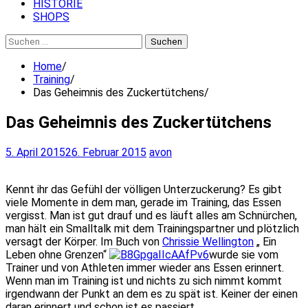
HISTORIE
SHOPS
Suchen
nach:
Home
Training
Das Geheimnis des Zuckertütchens
Das Geheimnis des Zuckertütchens
5. April 2015
26. Februar 2015
avon
Kennt ihr das Gefühl der völligen Unterzuckerung? Es gibt
viele Momente in dem man, gerade im Training, das Essen
vergisst. Man ist gut drauf und es läuft alles am Schnürchen,
man hält ein Smalltalk mit dem Trainingspartner und plötzlich
versagt der Körper.
Im Buch von
Chrissie Wellington
„ Ein
Leben ohne Grenzen“
wurde sie vom
Trainer und von Athleten immer wieder ans Essen erinnert.
Wenn man im Training ist und nichts zu sich nimmt kommt
irgendwann der Punkt an dem es zu spät ist. Keiner der einen
daran erinnert und schon ist es passiert.