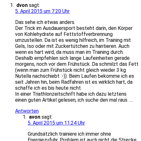
dvon
sagt:
5. April 2015 um 7:20 Uhr
Das sehe ich etwas anders.
Der Trick im Ausdauersport besteht darin, den Körper
von Kohlehydrate auf Fettstoffverbrennung
umzustellen. Da ist es wenig hilfreich, im Training mit
Gels, Iso oder mit Zuckertütchen zu hantieren. Auch
wenn es hart wird, da muss man im Training durch.
Deshalb empfehlen sich lange Laufeinheiten gerade
morgens, noch vor dem Frühstück. Da schmilzt das Fett
(wenn man zum Frühstück nicht gleich wieder 3 kg
Nutella nachschiebt :-)). Beim Laufen bekomme ich es
seit Jahren hin, beim Radfahren ist es wirklich hart, da
schaffe ich es bis heute nicht.
In einer Triathlonzeitschrift habe ich dazu letztens
einen guten Artikel gelesen, ich suche den mal raus ….
Antworten
avon
sagt:
5. April 2015 um 11:24 Uhr
Grundsätzlich trainiere ich immer ohne
Energiezufuhr. Problem ist auch nicht die Strecke,