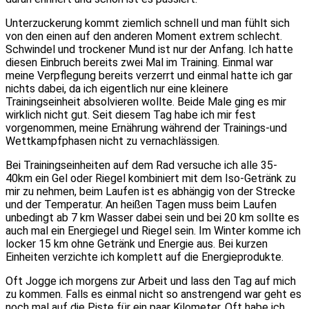
Unterzuckerung kommt ziemlich schnell und man fühlt sich
von den einen auf den anderen Moment extrem schlecht.
Schwindel und trockener Mund ist nur der Anfang. Ich hatte
diesen Einbruch bereits zwei Mal im Training. Einmal war
meine Verpflegung bereits verzerrt und einmal hatte ich gar
nichts dabei, da ich eigentlich nur eine kleinere
Trainingseinheit absolvieren wollte. Beide Male ging es mir
wirklich nicht gut. Seit diesem Tag habe ich mir fest
vorgenommen, meine Ernährung während der Trainings-und
Wettkampfphasen nicht zu vernachlässigen.
Bei Trainingseinheiten auf dem Rad versuche ich alle 35-
40km ein Gel oder Riegel kombiniert mit dem Iso-Getränk zu
mir zu nehmen, beim Laufen ist es abhängig von der Strecke
und der Temperatur. An heißen Tagen muss beim Laufen
unbedingt ab 7 km Wasser dabei sein und bei 20 km sollte es
auch mal ein Energiegel und Riegel sein. Im Winter komme ich
locker 15 km ohne Getränk und Energie aus. Bei kurzen
Einheiten verzichte ich komplett auf die Energieprodukte.
Oft Jogge ich morgens zur Arbeit und lass den Tag auf mich
zu kommen. Falls es einmal nicht so anstrengend war geht es
noch mal auf die Piste für ein paar Kilometer. Oft habe ich