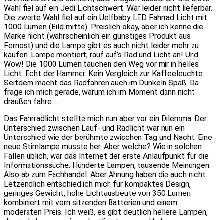
Wahl fiel auf ein Jedi Lichtschwert. War leider nicht lieferbar.
Die zweite Wahl fiel auf ein Uelfbaby LED Fahrrad Licht mit
1000 Lumen (Bild mitte). Preislich okay, aber ich kenne die
Marke nicht (wahrscheinlich ein günstiges Produkt aus
Fernost) und die Lampe gibt es auch nicht leider mehr zu
kaufen. Lampe montiert, rauf auf’s Rad und Licht an! Und
Wow! Die 1000 Lumen tauchen den Weg vor mir in helles
Licht. Echt der Hammer. Kein Vergleich zur Kaffeeleuchte.
Seitdem macht das Radfahren auch im Dunkeln Spaß. Da
frage ich mich gerade, warum ich im Moment dann nicht
draußen fahre …
Das Fahrradlicht stellte mich nun aber vor ein Dilemma. Der
Unterschied zwischen Lauf- und Radlicht war nun ein
Unterschied wie der berühmte zwischen Tag und Nacht. Eine
neue Stirnlampe musste her. Aber welche? Wie in solchen
Fällen üblich, war das Internet der erste Anlaufpunkt für die
Informationssuche. Hunderte Lampen, tausende Meinungen.
Also ab zum Fachhandel. Aber Ahnung haben die auch nicht.
Letzendlich entschied ich mich für kompaktes Design,
geringes Gewicht, hohe Lichtausbeute von 350 Lumen
kombiniert mit vorn sitzenden Batterien und einem
moderaten Preis. Ich weiß, es gibt deutlich hellere Lampen,