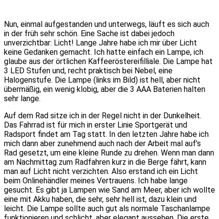
Nun, einmal aufgestanden und unterwegs, läuft es sich auch
in der früh sehr schön. Eine Sache ist dabei jedoch
unverzichtbar: Licht! Lange Jahre habe ich mir über Licht
keine Gedanken gemacht. Ich hatte einfach ein Lampe, ich
glaube aus der örtlichen Kaffeeröstereifilliale. Die Lampe hat
3 LED Stufen und, recht praktisch bei Nebel, eine
Halogenstufe. Die Lampe (links im Bild) ist hell, aber nicht
übermäßig, ein wenig klobig, aber die 3 AAA Baterien halten
sehr lange.
Auf dem Rad sitze ich in der Regel nicht in der Dunkelheit.
Das Fahrrad ist für mich in erster Linie Sportgerät und
Radsport findet am Tag statt. In den letzten Jahre habe ich
mich dann aber zunehmend auch nach der Arbeit mal auf’s
Rad gesetzt, um eine kleine Runde zu drehen. Wenn man dann
am Nachmittag zum Radfahren kurz in die Berge fährt, kann
man auf Licht nicht verzichten. Also erstand ich ein Licht
beim Onlinehändler meines Vertrauens. Ich habe lange
gesucht. Es gibt ja Lampen wie Sand am Meer, aber ich wollte
eine mit Akku haben, die sehr, sehr hell ist, dazu klein und
leicht. Die Lampe sollte auch gut als normale Taschanlampe
funktionieren und schlicht, aber elegant aussehen. Die erste