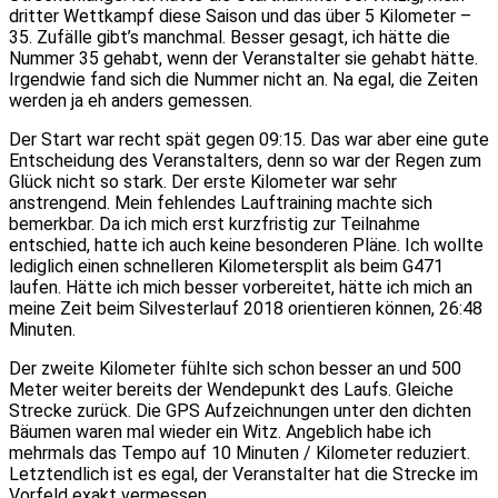
dritter Wettkampf diese Saison und das über 5 Kilometer –
35. Zufälle gibt’s manchmal. Besser gesagt, ich hätte die
Nummer 35 gehabt, wenn der Veranstalter sie gehabt hätte.
Irgendwie fand sich die Nummer nicht an. Na egal, die Zeiten
werden ja eh anders gemessen.
Der Start war recht spät gegen 09:15. Das war aber eine gute
Entscheidung des Veranstalters, denn so war der Regen zum
Glück nicht so stark. Der erste Kilometer war sehr
anstrengend. Mein fehlendes Lauftraining machte sich
bemerkbar. Da ich mich erst kurzfristig zur Teilnahme
entschied, hatte ich auch keine besonderen Pläne. Ich wollte
lediglich einen schnelleren Kilometersplit als beim G471
laufen. Hätte ich mich besser vorbereitet, hätte ich mich an
meine Zeit beim Silvesterlauf 2018 orientieren können, 26:48
Minuten.
Der zweite Kilometer fühlte sich schon besser an und 500
Meter weiter bereits der Wendepunkt des Laufs. Gleiche
Strecke zurück. Die GPS Aufzeichnungen unter den dichten
Bäumen waren mal wieder ein Witz. Angeblich habe ich
mehrmals das Tempo auf 10 Minuten / Kilometer reduziert.
Letztendlich ist es egal, der Veranstalter hat die Strecke im
Vorfeld exakt vermessen.