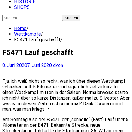
HISTORIE
SHOPS
Suchen
nach:
Home
Wettkämpfe
F5471 Lauf geschafft
F5471 Lauf geschafft
8. Juni 2020
7. Juni 2020
dvon
Tja, ich weiß nicht so recht, was ich über diesen Wettkampf
schreiben soll. 5 Kilometer sind eigentlich viel zu kurz für
einen Wettkampf mitten in der Saison. Normalerweise starte
ich nicht über so kurze Distanzen, außer mal zu Silvester. Aber
was ist in diesen Zeiten schon normal? Dank Corona nimmt
man, was man kriegt 🙂
Am Sonntag also der F5471, der „schnelle“ (
F
ast) Lauf über
5
Kilometer an der B
471
. Bekannte Strecke, neue
Streckenlänge. Ich hatte die Startnummer 35. Witzig, mein