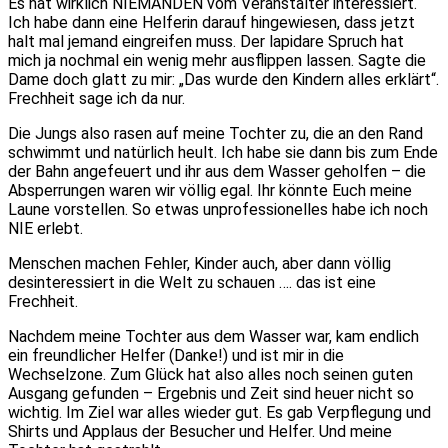
Es hat wirklich NIEMANDEN vom Veranstalter interessiert.
Ich habe dann eine Helferin darauf hingewiesen, dass jetzt
halt mal jemand eingreifen muss. Der lapidare Spruch hat
mich ja nochmal ein wenig mehr ausflippen lassen. Sagte die
Dame doch glatt zu mir: „Das wurde den Kindern alles erklärt“.
Frechheit sage ich da nur.
Die Jungs also rasen auf meine Tochter zu, die an den Rand
schwimmt und natürlich heult. Ich habe sie dann bis zum Ende
der Bahn angefeuert und ihr aus dem Wasser geholfen – die
Absperrungen waren wir völlig egal. Ihr könnte Euch meine
Laune vorstellen. So etwas unprofessionelles habe ich noch
NIE erlebt.
Menschen machen Fehler, Kinder auch, aber dann völlig
desinteressiert in die Welt zu schauen …. das ist eine
Frechheit.
Nachdem meine Tochter aus dem Wasser war, kam endlich
ein freundlicher Helfer (Danke!) und ist mir in die
Wechselzone. Zum Glück hat also alles noch seinen guten
Ausgang gefunden – Ergebnis und Zeit sind heuer nicht so
wichtig. Im Ziel war alles wieder gut. Es gab Verpflegung und
Shirts und Applaus der Besucher und Helfer. Und meine