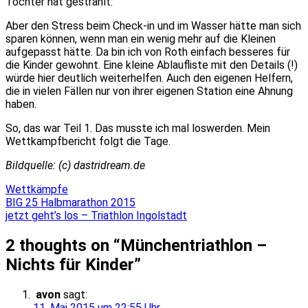
Tochter hat gestrahlt.
Aber den Stress beim Check-in und im Wasser hätte man sich
sparen können, wenn man ein wenig mehr auf die Kleinen
aufgepasst hätte. Da bin ich von Roth einfach besseres für
die Kinder gewohnt. Eine kleine Ablaufliste mit den Details (!)
würde hier deutlich weiterhelfen. Auch den eigenen Helfern,
die in vielen Fällen nur von ihrer eigenen Station eine Ahnung
haben.
So, das war Teil 1. Das musste ich mal loswerden. Mein
Wettkampfbericht folgt die Tage.
Bildquelle: (c) dastridream.de
Wettkämpfe
Beitragsnavigation
BIG 25 Halbmarathon 2015
jetzt geht’s los – Triathlon Ingolstadt
2 thoughts on “
Münchentriathlon –
Nichts für Kinder
”
avon
sagt:
11. Mai 2015 um 22:55 Uhr