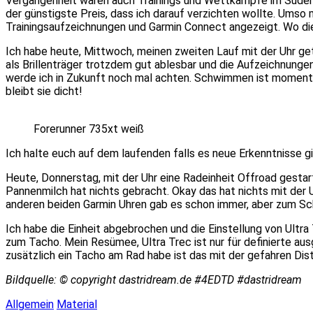
Vergangenheit waren auch Trainings und Wettkämpfe im Süden 
der günstigste Preis, dass ich darauf verzichten wollte. Umso 
Trainingsaufzeichnungen und Garmin Connect angezeigt. Wo di
Ich habe heute, Mittwoch, meinen zweiten Lauf mit der Uhr ge
als Brillenträger trotzdem gut ablesbar und die Aufzeichnungen
werde ich in Zukunft noch mal achten. Schwimmen ist momentan
bleibt sie dicht!
Forerunner 735xt weiß
Ich halte euch auf dem laufenden falls es neue Erkenntnisse gi
Heute, Donnerstag, mit der Uhr eine Radeinheit Offroad gesta
Pannenmilch hat nichts gebracht. Okay das hat nichts mit der
anderen beiden Garmin Uhren gab es schon immer, aber zum Schl
Ich habe die Einheit abgebrochen und die Einstellung von Ultr
zum Tacho. Mein Resümee, Ultra Trec ist nur für definierte a
zusätzlich ein Tacho am Rad habe ist das mit der gefahren Dis
Bildquelle: © copyright dastridream.de #4EDTD #dastridream
Allgemein
Material