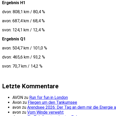
Ergebnis H1
dvon: 808,1 km / 80,4 %
avon: 687,4 km / 68,4 %
svon: 124,1 km / 12,4 %
Ergebnis Q1
avon: 504,7 km / 101,0 %
dvon: 465,6 km / 93,2 %
svon: 70,7 km / 14,2 %
Letzte Kommentare
AVON
zu
Run for fun in London
Avon
zu
Fliegen um den Tankumsee
avon
zu
Arendsee 2026: Der Tag an dem mir die Energie 
avon
zu
Vom Winde verweht