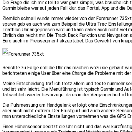
Die Frage die ich mir stellte war ganz simpel, was brauche ich 
Garmin bleibe war auf jeden Fall klar, das Portal, App und die Q
Ziemlich schnell wurde immer wieder von der Forerunner 735xt
sparen gab es auch wie zum Beispiel die Ultra Trec Einstellung
Triathlon Uhr angepriesen wird und kann daher auch nicht viel
Ehrlich das reicht mir. Die Track Back Funktion und Navigati
Euro auch im Preissegment akzeptabel. Das Gewicht von knapp 
Forerunner 735xt
Berichte zu Folge soll die Uhr das machen wozu sie gebaut w
berichteten einige User über eine Charge die Probleme mit de
Meine Entscheidung traf ich trotz allem und teste nunmehr seit
und ist sehr leicht. Die Menüführung ist typisch Garmin und A
tatsächlich wieder bevorzuge, da es in der Vergangenheit oftm
Die Pulsmessung am Handgelenk erfolgt ohne Einschränkungen un
aber auch nicht extrem. Der Brustgurt und auch andere Sensore
man unterschiedliche Einstellungen vornehmen was die GPS E
Einen Höhensensor besitzt die Uhr nicht und das war kurzfristig 