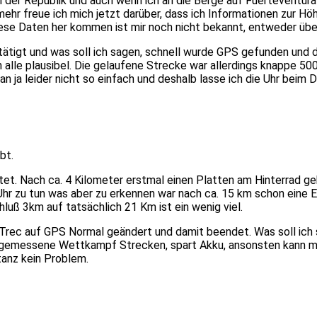
der Republik und auch wenn ich an die Berge auf Fuerteventura
mehr freue ich mich jetzt darüber, dass ich Informationen zur H
ese Daten her kommen ist mir noch nicht bekannt, entweder übe
tätigt und was soll ich sagen, schnell wurde GPS gefunden und 
 alle plausibel. Die gelaufene Strecke war allerdings knappe 500
 ja leider nicht so einfach und deshalb lasse ich die Uhr beim
bt.
rtet. Nach ca. 4 Kilometer erstmal einen Platten am Hinterrad g
 Uhr zu tun was aber zu erkennen war nach ca. 15 km schon eine
uß 3km auf tatsächlich 21 Km ist ein wenig viel.
a Trec auf GPS Normal geändert und damit beendet. Was soll ich
usgemessene Wettkampf Strecken, spart Akku, ansonsten kann man
tanz kein Problem.