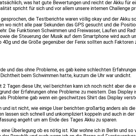
tatsächlich, was hat gute Bewertungen und reicht der Akku für ei
ualität spricht für sich und vor allem unsere internen Challenge 
 gesprochen, die Testberichte waren völlig okay und der Akku s
en wo nicht alle paar Sekunden das GPS gesucht und die Position 
 mehr. Die Funktionen Schwimmen und Freiwasser, Laufen und Radf
on sowie die Steuerung der Musik auf dem Smartphone wird auch 
40g und die Größe gegenüber der Fenix sollten auch Faktoren z
urde und das ohne Probleme, es gab keine schlechten Erfahrung
r Dichtheit beim Schwimmen hatte, kurzum die Uhr war undicht.
 2 Tagen diese Uhr, viel berichten kann ich noch nicht aber die 
ufgrund der Erfahrungen ohne Probleme zu meistern. Das Display 
als Probleme gab wenn ein geschwitzes Shirt das Display verste
d ist nicht, wie einige User berichten großartig anders als die
n lassen sich schnell und unkompliziert koppeln und auch in de
rfassung angeht um am Ende des Tages Akku zu sparen.
eine Überlegung ob es nötig ist. Klar wohne ich in Berlin und so v