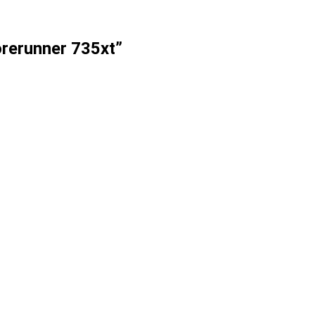
orerunner 735xt
”