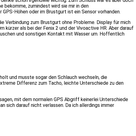
 denke schon irgendwie wichtig. Zum Schluss war es aber doch
öhe bekomme, zumindest wird sie mir in den
r GPS-Höhen oder im Brustgurt ist ein Sensor vorhanden.
die Verbindung zum Brustgurt ohne Probleme. Display für mich
m kürzer als bei der Fenix 2 und der Vivoactive HR. Aber darauf
 Duschen und sonstigen Kontakt mit Wasser um. Hoffentlich
eholt und musste sogar den Schlauch wechseln, die
 Extreme Differenz zum Tacho, leichte Unterschiede zu den
 sagen, mit dem normalen GPS Abgriff keinerlei Unterschiede
 sich darauf nicht verlassen. Da ich allerdings immer