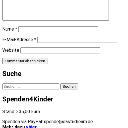
Name
*
E-Mail-Adresse
*
Website
Suche
Suchen
nach:
Spenden4Kinder
Stand: 335,00 Euro
Spenden via PayPal: spende@dastridream.de
Mehr dazu
>hier