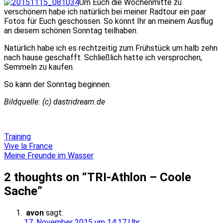
Um Euch die Wochenmitte zu
verschönern habe ich natürlich bei meiner Radtour ein paar
Fotos für Euch geschossen. So könnt Ihr an meinem Ausflug
an diesem schönen Sonntag teilhaben.
Natürlich habe ich es rechtzeitig zum Frühstück um halb zehn
nach hause geschafft. Schließlich hatte ich versprochen,
Semmeln zu kaufen.
So kann der Sonntag beginnen.
Bildquelle: (c) dastridream.de
Training
Beitragsnavigation
Vive la France
Meine Freunde im Wasser
2 thoughts on “
TRI-Athlon – Coole
Sache
”
avon
sagt:
17. November 2015 um 14:17 Uhr