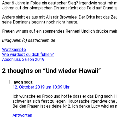
Aber 6 Jahre in Folge ein deutscher Sieg? Irgendwie sagt mir mei
Jahren auf der olympischen Distanz rückt das Feld auf Grund s
Anders sieht es aus mit Alistair Brownlee. Der Brite hat das Z
seine Dominanz beginnt noch nicht heute.
Freuen wir uns auf ein spannendes Rennen! Und ich drücke me
Bildquelle: (c) dastridream.de
Wettkämpfe
Beitragsnavigation
Wie würdest du dich fühlen?
Abschluss Saison 2019
2 thoughts on “
Und wieder Hawaii
”
avon
sagt:
12. Oktober 2019 um 10:09 Uhr
Ich wünsche es Frodo und hoffe dass er das Ding nach Ha
schwer ist sich fest zu legen. Hauptsache irgendwelche „
Bei den Frauen ist es deine Nr 2. Ich denke Lucy wird es m
Antworten