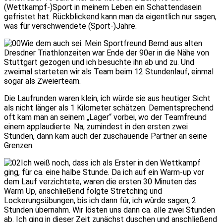
(Wettkampf-)Sport in meinem Leben ein Schattendasein
gefristet hat. Rückblickend kann man da eigentlich nur sagen,
was für verschwendete (Sport-)Jahre.
Wie dem auch sei. Mein Sportfreund Bernd aus alten
Dresdner Triathlonzeiten war Ende der 90er in die Nähe von
Stuttgart gezogen und ich besuchte ihn ab und zu. Und
zweimal starteten wir als Team beim 12 Stundenlauf, einmal
sogar als Zweierteam.
Die Laufrunden waren klein, ich würde sie aus heutiger Sicht
als nicht länger als 1 Kilometer schätzen. Dementsprechend
oft kam man an seinem „Lager“ vorbei, wo der Teamfreund
einem applaudierte. Na, zumindest in den ersten zwei
Stunden, dann kam auch der zuschauende Partner an seine
Grenzen.
Ich weiß noch, dass ich als Erster in den Wettkampf
ging, für ca. eine halbe Stunde. Da ich auf ein Warm-up vor
dem Lauf verzichtete, waren die ersten 30 Minuten das
Warm Up, anschließend folgte Stretching und
Lockerungsübungen, bis ich dann für, ich würde sagen, 2
Stunden übernahm. Wir lösten uns dann ca. alle zwei Stunden
ab. Ich ging in dieser Zeit zunächst duschen und anschließend