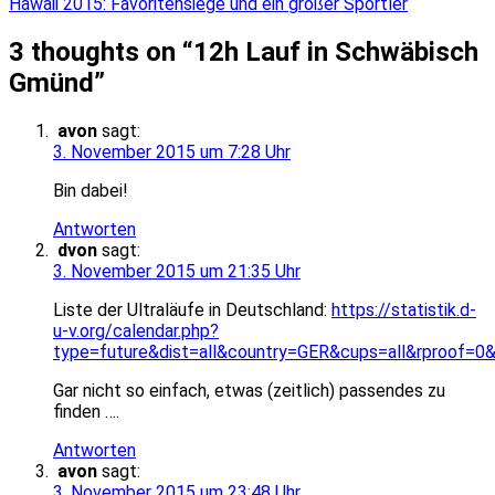
Hawaii 2015: Favoritensiege und ein großer Sportler
3 thoughts on “
12h Lauf in Schwäbisch
Gmünd
”
avon
sagt:
3. November 2015 um 7:28 Uhr
Bin dabei!
Antworten
dvon
sagt:
3. November 2015 um 21:35 Uhr
Liste der Ultraläufe in Deutschland:
https://statistik.d-
u-v.org/calendar.php?
type=future&dist=all&country=GER&cups=all&rproof=0
Gar nicht so einfach, etwas (zeitlich) passendes zu
finden ….
Antworten
avon
sagt:
3. November 2015 um 23:48 Uhr