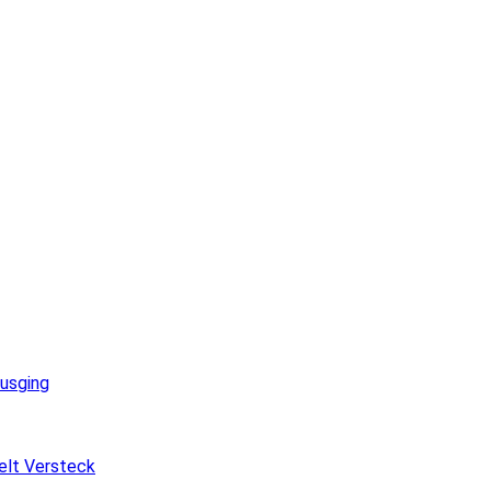
ausging
elt Versteck