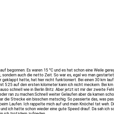
auf begonnen. Es waren 15 °C und es hat schon eine Weile gere
, sondern auch die netto Zeit. So war es, egal wo man gestartet
r geklappt hatte, hat hier nicht funktioniert. Bei einen 30 km la
it 5:25 auf den ersten kilometer kann ich nicht meckern. Bei k
auso schnell wie in Berlin Britz. Aber jetzt ist mir der zweite F
n wieder ran zu machen.Schnell weiter Gelaufen aber da kamen s
r die Strecke ein bisschen matschig. So passierte das, was pas
 beim Laufen. Ich rappelte mich auf und mein Knöchel tat weh. 
 und ich hatte schon wieder eine gute Speed drauf. Da sah ich 
bin ich trotzdem zufrieden.