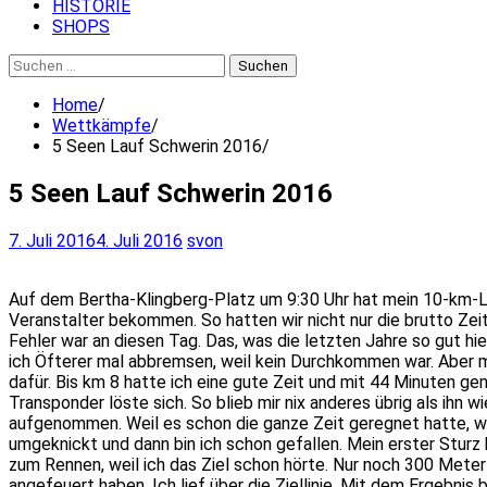
HISTORIE
SHOPS
Suchen
nach:
Home
Wettkämpfe
5 Seen Lauf Schwerin 2016
5 Seen Lauf Schwerin 2016
7. Juli 2016
4. Juli 2016
svon
Auf dem Bertha-Klingberg-Platz um 9:30 Uhr hat mein 10-km-L
Veranstalter bekommen. So hatten wir nicht nur die brutto Zeit
Fehler war an diesen Tag. Das, was die letzten Jahre so gut hie
ich Öfterer mal abbremsen, weil kein Durchkommen war. Aber m
dafür. Bis km 8 hatte ich eine gute Zeit und mit 44 Minuten gen
Transponder löste sich. So blieb mir nix anderes übrig als ih
aufgenommen. Weil es schon die ganze Zeit geregnet hatte, wa
umgeknickt und dann bin ich schon gefallen. Mein erster Sturz
zum Rennen, weil ich das Ziel schon hörte. Nur noch 300 Meter
angefeuert haben. Ich lief über die Ziellinie. Mit dem Ergebnis 