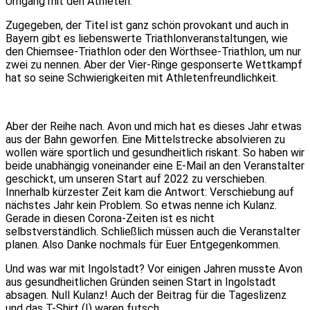
Umgang mit den Athleten.
Zugegeben, der Titel ist ganz schön provokant und auch in
Bayern gibt es liebenswerte Triathlonveranstaltungen, wie
den Chiemsee-Triathlon oder den Wörthsee-Triathlon, um nur
zwei zu nennen. Aber der Vier-Ringe gesponserte Wettkampf
hat so seine Schwierigkeiten mit Athletenfreundlichkeit.
Aber der Reihe nach. Avon und mich hat es dieses Jahr etwas
aus der Bahn geworfen. Eine Mittelstrecke absolvieren zu
wollen wäre sportlich und gesundheitlich riskant. So haben wir
beide unabhängig voneinander eine E-Mail an den Veranstalter
geschickt, um unseren Start auf 2022 zu verschieben.
Innerhalb kürzester Zeit kam die Antwort: Verschiebung auf
nächstes Jahr kein Problem. So etwas nenne ich Kulanz.
Gerade in diesen Corona-Zeiten ist es nicht
selbstverständlich. Schließlich müssen auch die Veranstalter
planen. Also Danke nochmals für Euer Entgegenkommen.
Und was war mit Ingolstadt? Vor einigen Jahren musste Avon
aus gesundheitlichen Gründen seinen Start in Ingolstadt
absagen. Null Kulanz! Auch der Beitrag für die Tageslizenz
und das T-Shirt (!) waren futsch.