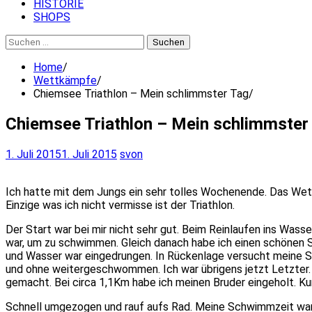
HISTORIE
SHOPS
Suchen
nach:
Home
Wettkämpfe
Chiemsee Triathlon – Mein schlimmster Tag
Chiemsee Triathlon – Mein schlimmster
1. Juli 2015
1. Juli 2015
svon
Ich hatte mit
­dem Jungs
ein sehr tolles Wochenende.
Das Wett
Einzige was ich nicht vermisse ist der Triathlon.
Der Start war bei mir nicht sehr gut.
Beim Reinlaufen ins Wass
war, um zu schwimmen.
Gleich danach habe ich einen schönen
und Wasser war eingedrungen.
In Rückenlage versucht meine S
und ohne weitergeschwommen.
Ich war übrigens jetzt Letzter
gemacht.
Bei circa 1,1Km habe ich meinen Bruder eingeholt.
Ku
Schnell umgezogen und rauf aufs Rad.
Meine Schwimmzeit war 