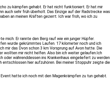
acho
zu kämpfen gehabt.
Er hat nicht funktioniert.
Er hat mir
nn auch sehr früh überholt.
Das Einzige auf der Radstrecke was
 haben an meinen Kräften gezerrt.
Ich war froh, wo ich zu
te mich.
Er rannte den Berg rauf wie ein junger
Hüpfer
.
ufen wurde gekrümmtes Laufen.
17 kilometer noch und ich
ch mir das
­Dvon
schon 3 km Vorsprung auf Avon hatte.
Die
r wollten mir nicht helfen.
Also bin ich weiter gelaufen
.
Ich
ch oder währenddessen ins Krankenhaus eingeliefert zu werden
ch entschlossen hier aufzuhören.
Bei meiner Stoppuhr zeigte die
 Event hatte ich noch mit den Magenkrämpfen zu tun gehabt.