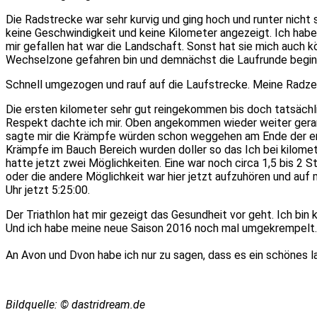
Die Radstrecke war sehr kurvig und ging hoch und runter nicht 
keine Geschwindigkeit und keine Kilometer angezeigt.
Ich hab
mir gefallen hat war die Landschaft.
Sonst hat sie mich auch k
Wechselzone gefahren bin und demnächst die Laufrunde begin
Schnell umgezogen und rauf auf die Laufstrecke.
Meine Radzei
Die ersten kilometer sehr gut reingekommen bis doch tatsäch
Respekt dachte ich mir.
Oben angekommen wieder weiter gera
sagte mir die Krämpfe würden schon weggehen am Ende der e
Krämpfe im Bauch Bereich wurden doller so das Ich bei kilome
hatte jetzt zwei Möglichkeiten.
Eine war noch circa 1,5 bis 2 
oder die andere Möglichkeit war hier jetzt aufzuhören und auf
Uhr jetzt 5:25:00.
Der Triathlon hat mir gezeigt
­das Gesundheit
vor geht.
Ich bin
Und ich habe meine neue Saison 2016 noch mal umgekrempelt
An Avon und
­Dvon
habe ich nur zu sagen, dass es ein schönes 
Bildquelle: © dastridream.de