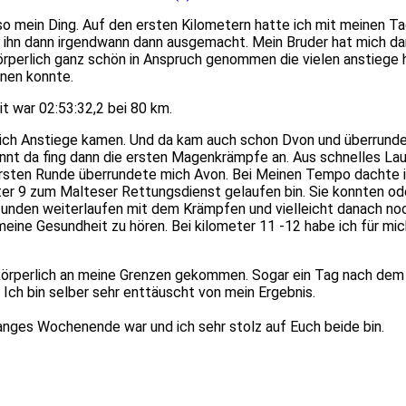
so mein Ding.
Auf den ersten Kilometern hatte ich mit
­meinen T
e ihn dann irgendwann dann ausgemacht.
Mein Bruder hat mich da
örperlich ganz schön in Anspruch genommen die vielen anstiege
nen konnte.
t war 02:53:32,2 bei 80 km.
lich Anstiege kamen.
Und da kam auch schon
­Dvon
und überrunde
nnt da
­fing
dann
­die ersten Magenkrämpfe
an.
Aus schnelles La
rsten Runde überrundete mich Avon.
Bei Meinen Tempo dachte i
ter 9 zum Malteser Rettungsdienst gelaufen bin.
Sie konnten ode
Stunden weiterlaufen mit
­dem Krämpfen
und vielleicht danach no
 meine Gesundheit zu hören
.
Bei kilometer 11 -12 habe ich für mi
 körperlich an meine Grenzen gekommen.
Sogar ein Tag nach dem
.
Ich bin selber sehr enttäuscht von
­mein Ergebnis
.
langes Wochenende war und ich sehr stolz auf Euch beide bin.