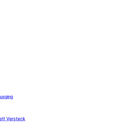
ausging
elt Versteck