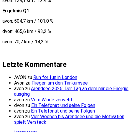
svon: 124,1 km / 12,4 %
Ergebnis Q1
avon: 504,7 km / 101,0 %
dvon: 465,6 km / 93,2 %
svon: 70,7 km / 14,2 %
Letzte Kommentare
AVON
zu
Run for fun in London
Avon
zu
Fliegen um den Tankumsee
avon
zu
Arendsee 2026: Der Tag an dem mir die Energie
ausging
avon
zu
Vom Winde verweht
dvon
zu
Ein Telefonat und seine Folgen
avon
zu
Ein Telefonat und seine Folgen
avon
zu
Vier Wochen bis Arendsee und die Motivation
spielt Versteck