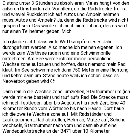
Distanz unter 3 Stunden zu absolvieren. Vieles hängt von den
äußeren Umständen ab. Vor allem, ob die Radstrecke frei ist
und wieviel Rücksicht ich auf Autos und Ampeln nehmen
muss. Autos und Ampeln? Ja, denn die Radstrecke wird nicht
gesperrt sein. Das würde sich auch nicht lohnen, des es wird
nur einen Teilnehmer geben. Mich.
Ich glaube nicht, dass viele Wettkämpfe dieses Jahr
durchgeführt werden. Also mache ich meinen eigenen. Ich
werde zum Wörthsee radeln und eine Schwimmbrille
mitnehmen. Am See werde ich mir meine persönliche
Wechselzone aufbauen und hoffen, dass niemand mein Rad
klaut. Im See schwimme ich dann 750 Meter in eine Richtung
und kehre dann um. Stand heute weiß ich schon, dass es
Neoverbot geben wird 🙂
Dann rein in die Wechselzone, umziehen, Startnummer um (ich
werde mir eine basteln) und rauf aufs Rad. Die Strecke muss
ich noch festlegen, aber bis August ist ja noch Zeit. Eine 40
Kilometer Runde vom Wörthsee bis nach Hause. Dort baue
ich die zweite Wechselzone auf. Mit Radständer und
Laufequipment. Rad abstellen, Helm ab, Mütze auf, Schuhe
wechseln, Startnummer nach vorn und dann ab auf eine
Wendepunktstrecke an der B471 über 10 Kilometer.