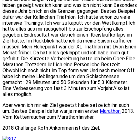
haben gezeigt was ich kann und was ich nicht kann.Besonders
dieses Jahr bin ich an die Grenzen gegangen. Bestes Beispiel
dafür war der Kallinchen Triathlon. Ich hatte schon zu viele
intensive Trainings. Ich war zu kaputt vor den Wettkampf.Ich
hatte alles aus mir rausgeholt bis zur Erschöpfung alles
gegeben. Endresultat war das ich einen Kreislaufkollaps im
Ziel hatte. Im Rückblick hätte ich da meine Saison aufhören
müssen. Mein Höhepunkt war der XL Triathlon mit Dvon.Einen
Monat früher. Da hat alles geklappt und ich habe mich gut
gefühlt. Die Kürzeste Vorbereitung hatte ich beim Ober-Elbe
Marathon.Trotzdem lief ich eine Persönliche Bestzeit.
Obwohl ich noch nicht im Top form war. Und nach meiner Off
habe ich meine Lieblingsrunde um den Schlachtensee
gemacht : 29 Minuten und 50 Sekunden für 5,3 Kilometer.
Eine Verbesserung von fast 3 Minuten zum Vorjahr.Also ist
alles möglich.
Aber wenn ich mir ein Ziel gesetzt habe setze ich ihn auch
um. Bestes Beispiel dafür war ja mein erster
Marathon
2013.
Vom Kettenraucher zum Marathonfinisher.
2018 Challange Roth Ankommen ist das Ziel.